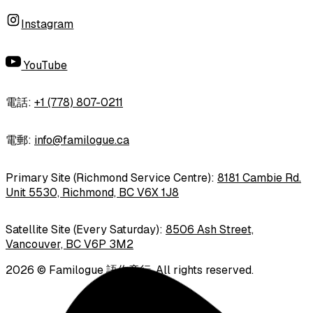
Instagram
YouTube
電話
:
+1 (778) 807-0211
電郵
:
info@familogue.ca
Primary Site (Richmond Service Centre):
8181 Cambie Rd.
Unit 5530, Richmond, BC V6X 1J8
Satellite Site (Every Saturday):
8506 Ash Street,
Vancouver, BC V6P 3M2
2026
©
Familogue 語你童行
.
All rights reserved.